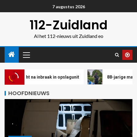
7 augustus 2026
112-Zuidland
Al het 112-nieuws uit Zuidland eo
t na inbraak in opslagunit
88-jarige man aangehoude
HOOFDNIEUWS