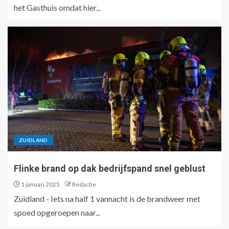
het Gasthuis omdat hier...
ZUIDLAND
Flinke brand op dak bedrijfspand snel geblust
1 januari 2025
Redactie
Zuidland - Iets na half 1 vannacht is de brandweer met
spoed opgeroepen naar...