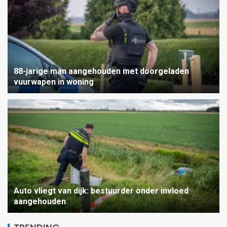
88-jarige man aangehouden met doorgeladen
vuurwapen in woning
Fietser zwaargewond na
Auto vliegt van dijk: bestuurder onder invloed
aanrijding met vuilniswagen
aangehouden
5