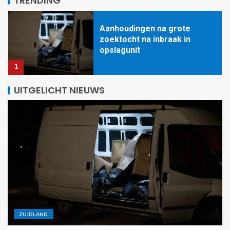
TRENDING
Aanhoudingen na grote
zoektocht na inbraak in
opslagunit
1
UITGELICHT NIEUWS
88-jarige man aangehouden
met doorgeladen vuurwapen
in woning
2
Auto vliegt van dijk:
bestuurder onder invloed
aangehouden
3
ZUIDLAND