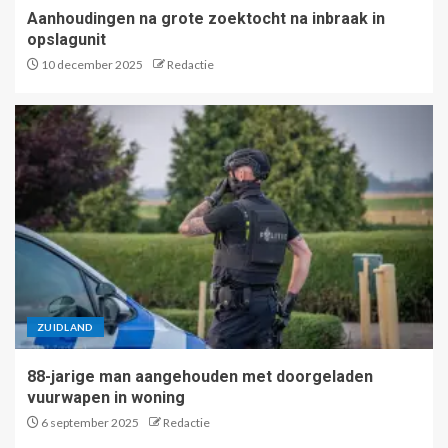
Aanhoudingen na grote zoektocht na inbraak in
Flinke brand in
opslagunit
papiercontainer
10 december 2025
Redactie
4
Fietser zwaargewond na
aanrijding met vuilniswagen
5
Aanhoudingen na grote
zoektocht na inbraak in
ZUIDLAND
opslagunit
1
88-jarige man aangehouden met doorgeladen
vuurwapen in woning
6 september 2025
Redactie