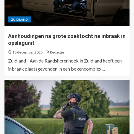
ZUIDLAND
Aanhoudingen na grote zoektocht na inbraak in
opslagunit
10 december 2025
Redactie
Zuidland - Aan de Raadsherenhoek in Zuidland heeft een
inbraak plaatsgevonden in een boxencomplex....