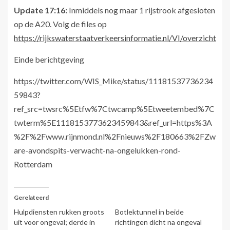
Update 17:16:
Inmiddels nog maar 1 rijstrook afgesloten
op de A20. Volg de files op
https://rijkswaterstaatverkeersinformatie.nl/VI/overzicht
Einde berichtgeving
https://twitter.com/WIS_Mike/status/11181537736234
59843?
ref_src=twsrc%5Etfw%7Ctwcamp%5Etweetembed%7C
twterm%5E1118153773623459843&ref_url=https%3A
%2F%2Fwww.rijnmond.nl%2Fnieuws%2F180663%2FZw
are-avondspits-verwacht-na-ongelukken-rond-
Rotterdam
Gerelateerd
Hulpdiensten rukken groots
Botlektunnel in beide
uit voor ongeval; derde in
richtingen dicht na ongeval