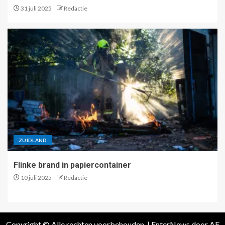
31 juli 2025
Redactie
ZUIDLAND
Flinke brand in papiercontainer
10 juli 2025
Redactie
Copyright © Alle rechten voorbehouden.
|
EnterNews
door AF