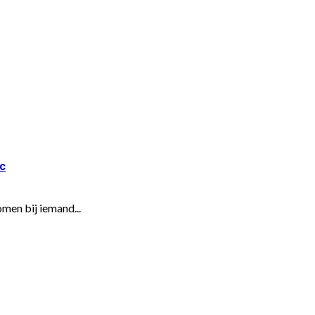
c
men bij iemand...