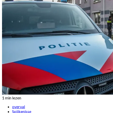
1 min lezen
overval
Spijkenisse