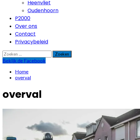
Heenvliet
Oudenhoorn
P2000
Over ons
Contact
Privacybeleid
Zoeken
naar:
Bekijk de Facebook
Home
overval
overval