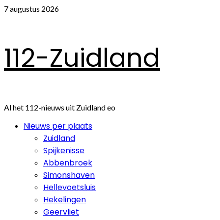
Ga
7 augustus 2026
naar
de
inhoud
112-Zuidland
Al het 112-nieuws uit Zuidland eo
Primair
Nieuws per plaats
menu
Zuidland
Spijkenisse
Abbenbroek
Simonshaven
Hellevoetsluis
Hekelingen
Geervliet