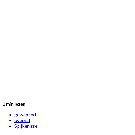
1 min lezen
gewapend
overval
Spijkenisse