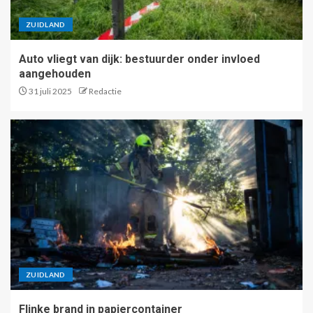
ZUIDLAND
Auto vliegt van dijk: bestuurder onder invloed
aangehouden
31 juli 2025
Redactie
ZUIDLAND
Flinke brand in papiercontainer