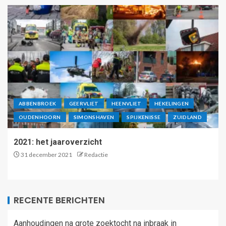
ABBENBROEK
GEERVLIET
HEENVLIET
HEKELINGEN
OUDENHOORN
SIMONSHAVEN
SPIJKENISSE
ZUIDLAND
2021: het jaaroverzicht
31 december 2021
Redactie
RECENTE BERICHTEN
Aanhoudingen na grote zoektocht na inbraak in