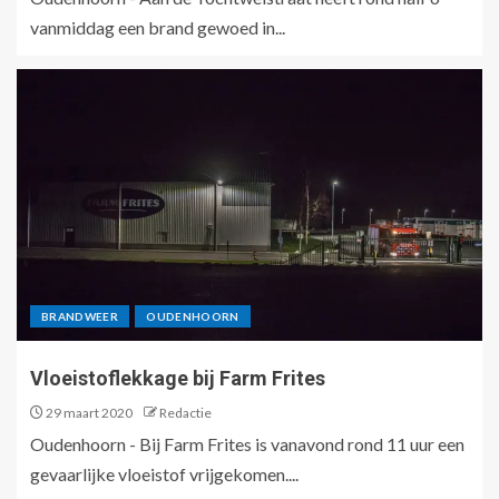
vanmiddag een brand gewoed in...
BRANDWEER
OUDENHOORN
Vloeistoflekkage bij Farm Frites
29 maart 2020
Redactie
Oudenhoorn - Bij Farm Frites is vanavond rond 11 uur een
gevaarlijke vloeistof vrijgekomen....