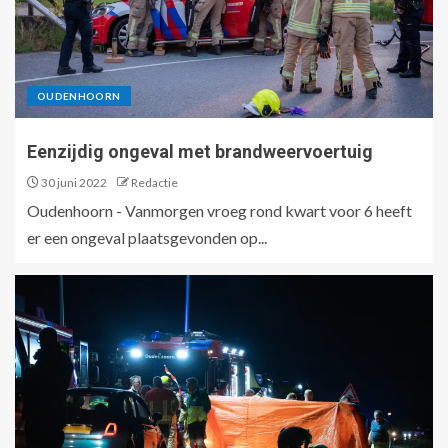
OUDENHOORN
Eenzijdig ongeval met brandweervoertuig
30 juni 2022
Redactie
Oudenhoorn - Vanmorgen vroeg rond kwart voor 6 heeft
er een ongeval plaatsgevonden op...