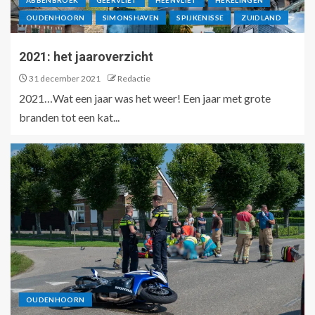
ABBENBROEK
GEERVLIET
HEENVLIET
HEKELINGEN
OUDENHOORN
SIMONSHAVEN
SPIJKENISSE
ZUIDLAND
2021: het jaaroverzicht
31 december 2021
Redactie
2021…Wat een jaar was het weer! Een jaar met grote
branden tot een kat...
OUDENHOORN