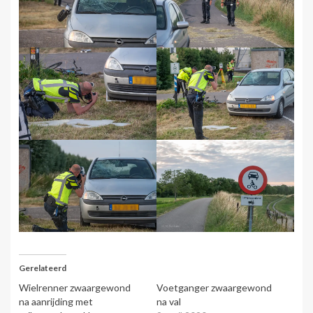
Gerelateerd
Wielrenner zwaargewond
Voetganger zwaargewond
na aanrijding met
na val